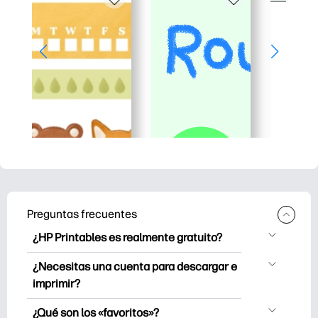
Preguntas frecuentes
¿HP Printables es realmente gratuito?
HP Printables ofrece más de 2500
¿Necesitas una cuenta para descargar e
imprimibles gratuitos para descargar e
imprimir?
imprimir. Explore páginas para colorear
Puede explorar e imprimir sin crear una
populares, divertidas hojas de trabajo de
¿Qué son los «favoritos»?