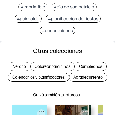
#imprimible
#día de san patricio
#guirnalda
#planificación de fiestas
#decoraciones
Otras colecciones
Verano
Colorear para niños
Cumpleaños
Calendarios y planificadores
Agradecimiento
Quizá también le interese…