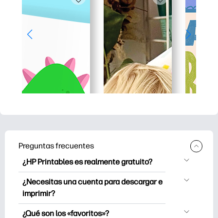
Preguntas frecuentes
¿HP Printables es realmente gratuito?
HP Printables ofrece más de 2500
¿Necesitas una cuenta para descargar e
imprimibles gratuitos para descargar e
imprimir?
imprimir. Explore páginas para colorear
Puede explorar e imprimir sin crear una
populares, divertidas hojas de trabajo de
¿Qué son los «favoritos»?