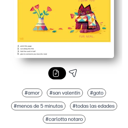
Uso flexible: interior en blanco para notas, dibujos o pe
Práctico en casa: evita tener que ir a la tienda y haz t
#amor
#san valentín
#gato
#menos de 5 minutos
#todas las edades
#carlotta notaro