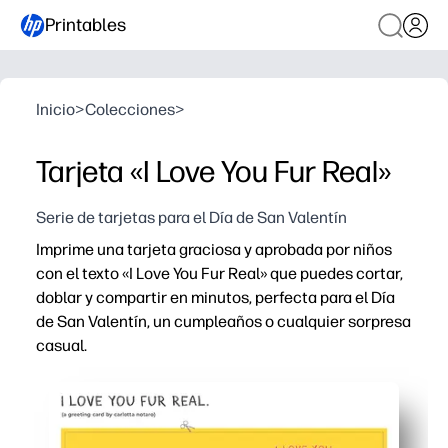
Printables
Inicio
>
Colecciones
>
Tarjeta «I Love You Fur Real»
Serie de tarjetas para el Día de San Valentín
Imprime una tarjeta graciosa y aprobada por niños
con el texto «I Love You Fur Real» que puedes cortar,
doblar y compartir en minutos, perfecta para el Día
de San Valentín, un cumpleaños o cualquier sorpresa
casual.
Por qué funciona:
Fácil de preparar: descarga, imprime, corta, dobla y ya e
Compromiso infantil: lindas criaturas y un juego de pala