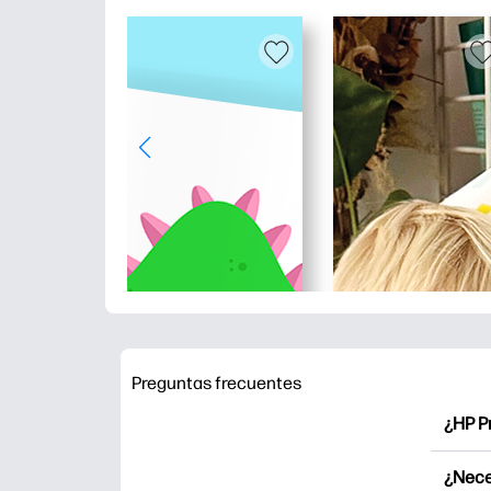
Preguntas frecuentes
¿HP P
HP Pr
¿Nece
Explor