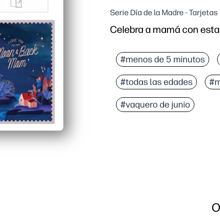
Serie Día de la Madre - Tarjetas
Celebra a mamá con esta 
Por qué funciona:
Puedes imprimir en casa 
#menos de 5 minutos
La elegante obra de arte
#todas las edades
#
Amplio espacio interior
El diseño simple de pleg
#vaquero de junio
O