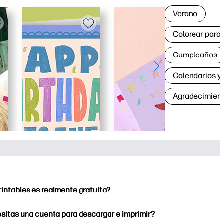
Verano
Colorear para
Cumpleaños
Calendarios y
Agradecimie
rintables es realmente gratuito?
intables ofrece más de 2500 imprimibles gratuitos para descarga
sitas una cuenta para descargar e imprimir?
e páginas para colorear populares, divertidas hojas de trabajo 