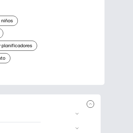
 niños
 planificadores
nto
r e imprimir.
de aprendizaje,