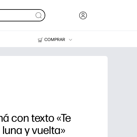
COMPRAR
Tinta, tóner y papel
Impresoras
á con texto «Te
 luna y vuelta»