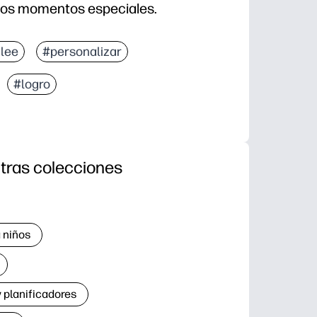
 y los momentos especiales.
 lee
#personalizar
#logro
tras colecciones
 niños
 planificadores