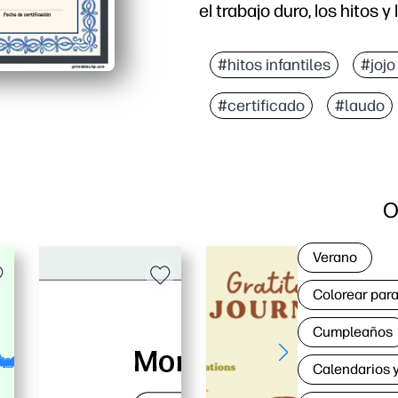
el trabajo duro, los hitos
#hitos infantiles
#jojo
#certificado
#laudo
O
Verano
Colorear para
Cumpleaños
Calendarios y