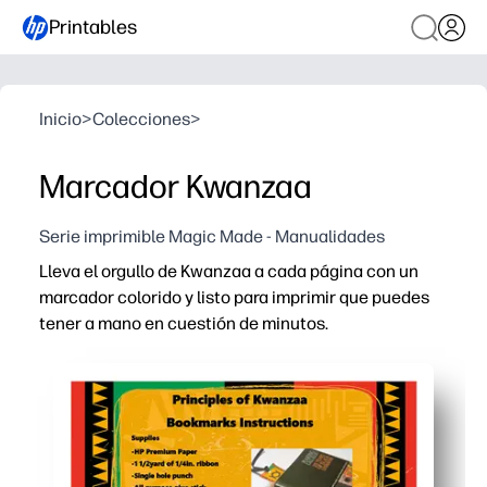
Printables
Inicio
>
Colecciones
>
Marcador Kwanzaa
Serie imprimible Magic Made - Manualidades
Lleva el orgullo de Kwanzaa a cada página con un
marcador colorido y listo para imprimir que puedes
tener a mano en cuestión de minutos.
Por qué funciona:
Comodidad sin preparación: simplemente imprime en pape
Involucra a los niños con colores y patrones atrevidos 
Apoya los hábitos de lectura al darles a los niños un m
Perfecto para el hogar, el aula o la biblioteca: úsalo pa