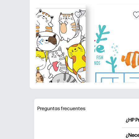
Preguntas frecuentes
¿HP P
HP Pr
¿Nece
Explor