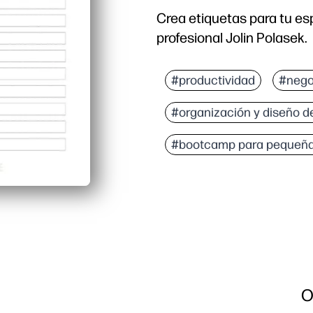
Crea etiquetas para tu es
profesional Jolin Polasek.
#productividad
#nego
#organización y diseño de
#bootcamp para pequeñ
O