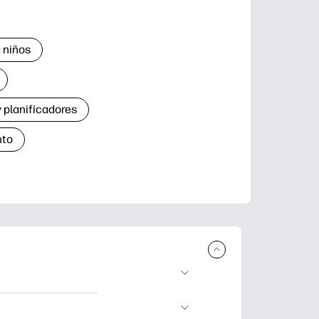
 niños
 planificadores
nto
r e imprimir.
de aprendizaje,