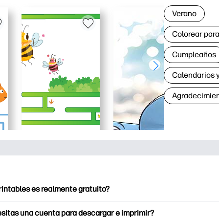
Verano
Colorear para
Cumpleaños
Calendarios y
Agradecimie
rintables es realmente gratuito?
intables ofrece más de 2500 imprimibles gratuitos para descarga
sitas una cuenta para descargar e imprimir?
e páginas para colorear populares, divertidas hojas de trabajo 