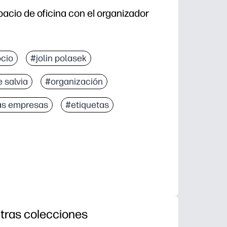
pacio de oficina con el organizador
cio
#jolin polasek
 salvia
#organización
as empresas
#etiquetas
tras colecciones