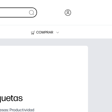
COMPRAR
Tinta, tóner y papel
Impresoras
iquetas
sas: Productividad