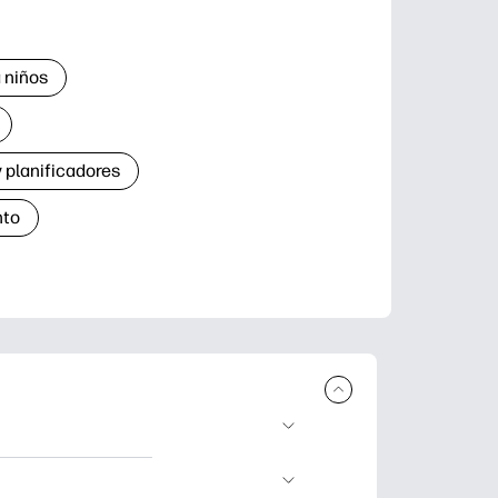
 niños
 planificadores
nto
r e imprimir.
de aprendizaje,