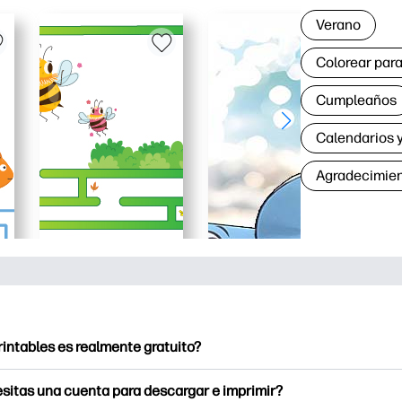
Verano
Colorear para
Cumpleaños
Calendarios y
Agradecimie
rintables es realmente gratuito?
intables ofrece más de 2500 imprimibles gratuitos para descarga
sitas una cuenta para descargar e imprimir?
e páginas para colorear populares, divertidas hojas de trabajo 