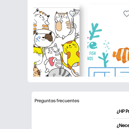
Preguntas frecuentes
¿HP P
HP Pr
¿Nece
Explor