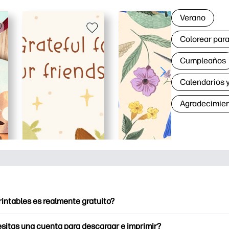
Verano
Colorear para
Cumpleaños
Calendarios y
Agradecimie
rintables es realmente gratuito?
intables ofrece más de 2500 imprimibles gratuitos para descarga
sitas una cuenta para descargar e imprimir?