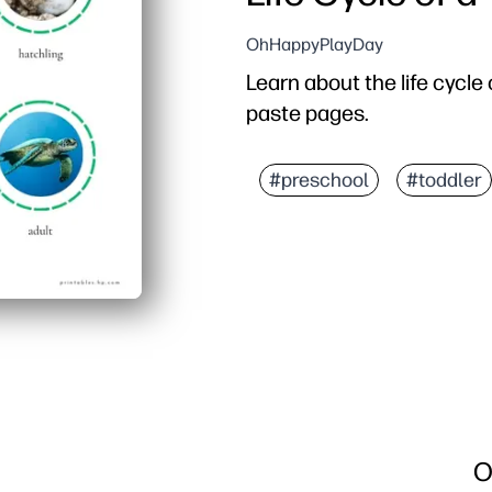
OhHappyPlayDay
Learn about the life cycle
paste pages.
#preschool
#toddler
O