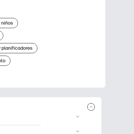
 niños
 planificadores
nto
r e imprimir.