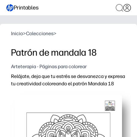
Printables
Inicio
>
Colecciones
>
Patrón de mandala 18
Arteterapia - Páginas para colorear
Relájate, deja que tu estrés se desvanezca y expresa
tu creatividad coloreando el patrón Mandala 18
Por qué funciona:
Imprime y listo, no requiere configuración, perfecto par
Las intrincadas líneas de mandala guían la concentració
Desarrolla el control de la motricidad fina y las habilida
Vuelva a imprimirlo para hermanos o estudiantes, use cu