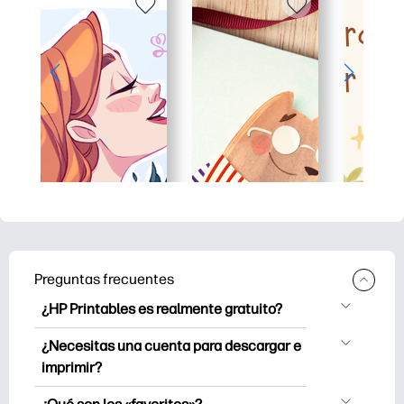
Preguntas frecuentes
¿HP Printables es realmente gratuito?
HP Printables ofrece más de 2500
¿Necesitas una cuenta para descargar e
imprimibles gratuitos para descargar e
imprimir?
imprimir. Explore páginas para colorear
Puede explorar e imprimir sin crear una
populares, divertidas hojas de trabajo de