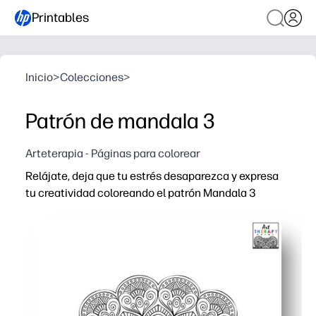
Printables
Inicio
>
Colecciones
>
Patrón de mandala 3
Arteterapia - Páginas para colorear
Relájate, deja que tu estrés desaparezca y expresa
tu creatividad coloreando el patrón Mandala 3
Por qué funciona:
Práctica impresión y uso: basta con pulsar imprimir y em
Concentración relajante: ideal para perder el cerebro, r
Desarrollo de habilidades: mejora el control de la motri
Uso flexible: ideal para quienes terminan temprano, cent