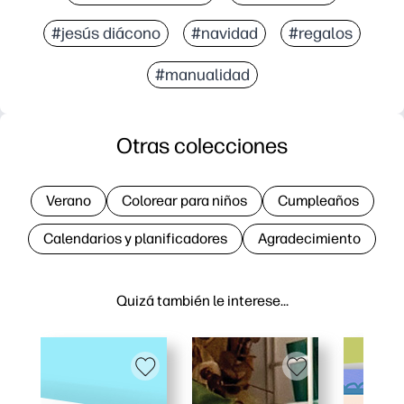
#jesús diácono
#navidad
#regalos
#manualidad
Otras colecciones
Verano
Colorear para niños
Cumpleaños
Calendarios y planificadores
Agradecimiento
Quizá también le interese…