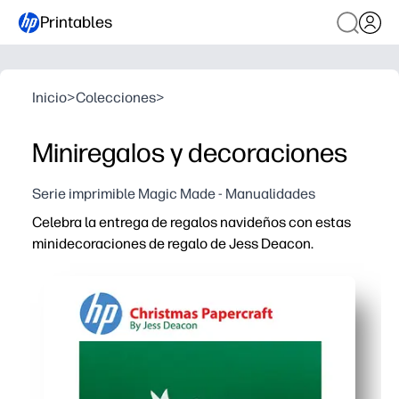
Printables
Inicio
>
Colecciones
>
Miniregalos y decoraciones
Serie imprimible Magic Made - Manualidades
Celebra la entrega de regalos navideños con estas
minidecoraciones de regalo de Jess Deacon.
Por qué funciona:
Imprime y listo sin necesidad de preparación: solo impr
Mantienes a los niños interesados con una manualidad ráp
Los diseños en blanco son fáciles de personalizar: agr
Versátil para el hogar y el aula: regala como regalo, e