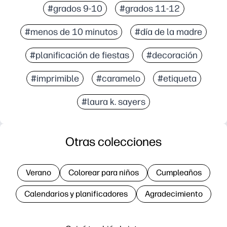
#grados 9-10
#grados 11-12
#menos de 10 minutos
#día de la madre
#planificación de fiestas
#decoración
#imprimible
#caramelo
#etiqueta
#laura k. sayers
Otras colecciones
Verano
Colorear para niños
Cumpleaños
Calendarios y planificadores
Agradecimiento