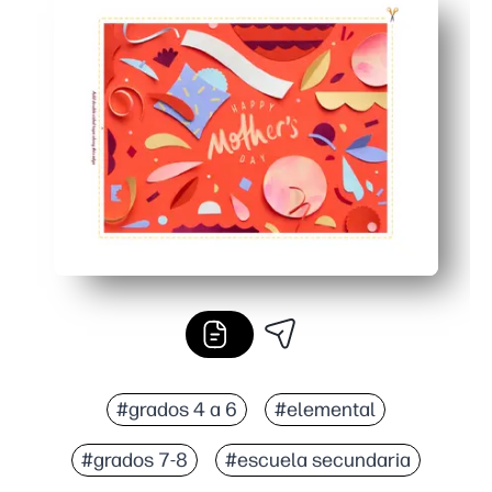
Manualidad apta para niños: las manos pequeñas pueden 
Toque personal: añade una nota escrita a mano o un no
Versátil y compartible: perfecto para aulas, fiestas o s
#grados 4 a 6
#elemental
#grados 7-8
#escuela secundaria