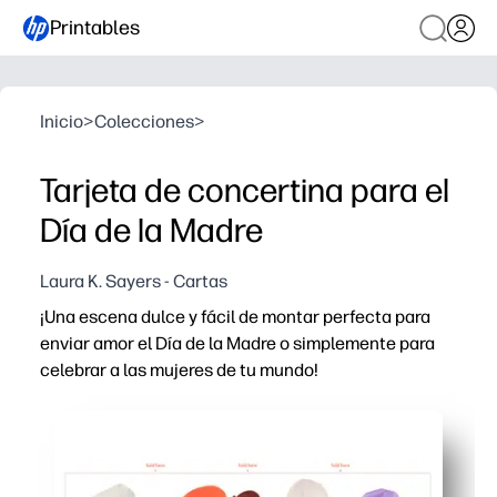
Printables
Inicio
>
Colecciones
>
Tarjeta de concertina para el
Día de la Madre
Laura K. Sayers - Cartas
¡Una escena dulce y fácil de montar perfecta para
enviar amor el Día de la Madre o simplemente para
celebrar a las mujeres de tu mundo!
Por qué funciona:
Imprime, corta y dobla, sin necesidad de preparación n
Los pasos aptos para niños mantienen las manos pequeña
Los paneles personalizables te permiten añadir nombres