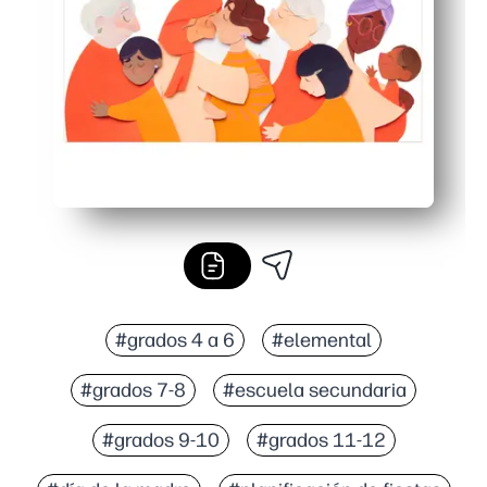
El diseño en forma de concertina sirve para exhibir o se
#grados 4 a 6
#elemental
#grados 7-8
#escuela secundaria
#grados 9-10
#grados 11-12