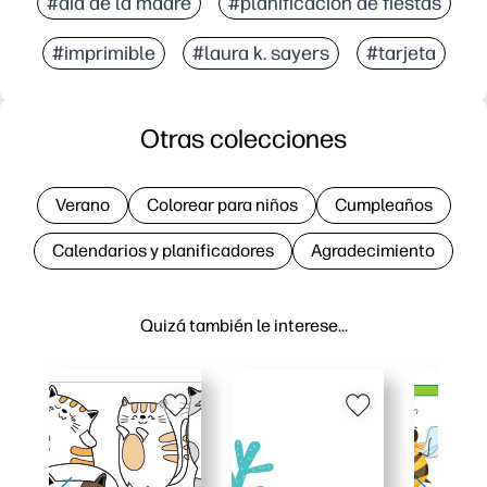
#día de la madre
#planificación de fiestas
#imprimible
#laura k. sayers
#tarjeta
Otras colecciones
Verano
Colorear para niños
Cumpleaños
Calendarios y planificadores
Agradecimiento
Quizá también le interese…