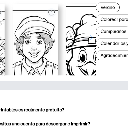
Verano
Colorear para
Cumpleaños
Calendarios y
Agradecimie
rintables es realmente gratuito?
intables ofrece más de 2500 imprimibles gratuitos para descarga
sitas una cuenta para descargar e imprimir?
e páginas para colorear populares, divertidas hojas de trabajo 