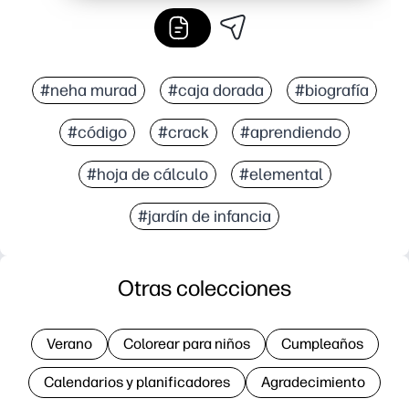
#neha murad
#caja dorada
#biografía
#código
#crack
#aprendiendo
#hoja de cálculo
#elemental
#jardín de infancia
Otras colecciones
Verano
Colorear para niños
Cumpleaños
Calendarios y planificadores
Agradecimiento