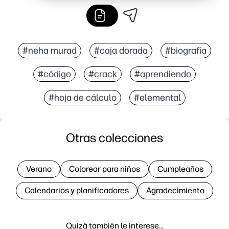
#neha murad
#caja dorada
#biografía
#código
#crack
#aprendiendo
#hoja de cálculo
#elemental
Otras colecciones
Verano
Colorear para niños
Cumpleaños
Calendarios y planificadores
Agradecimiento
Quizá también le interese…