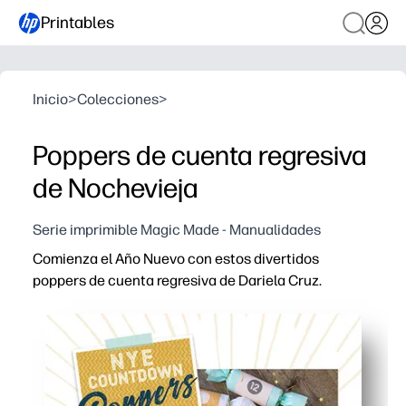
Printables
Inicio
>
Colecciones
>
Poppers de cuenta regresiva
de Nochevieja
Serie imprimible Magic Made - Manualidades
Comienza el Año Nuevo con estos divertidos
poppers de cuenta regresiva de Dariela Cruz.
Por qué funciona:
Imprimible sin preparación: solo tienes que imprimir, env
Mantiene a los niños ocupados: dejas que los niños ma
Flexible para las familias y las aulas: usted establece 
Emoción sin fuegos artificiales: disfrutas de una divers