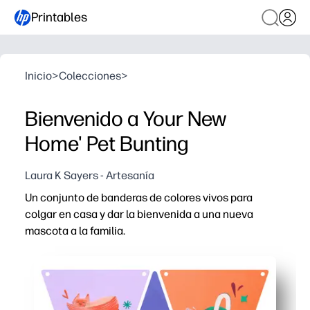
Printables
Inicio
>
Colecciones
>
Bienvenido a Your New
Home' Pet Bunting
Laura K Sayers - Artesanía
Un conjunto de banderas de colores vivos para
colgar en casa y dar la bienvenida a una nueva
mascota a la familia.
Por qué funciona:
Imprime, corta y ensarta en cuestión de minutos, sin má
Haces que los niños participen en la bienvenida a tu mas
Puedes flexionar la pantalla: colocar las banderas para 