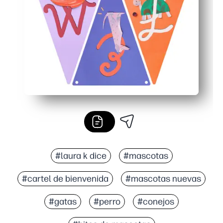
Hazlo duradero: imprímelo en cartulina o laminado para 
#laura k dice
#mascotas
#cartel de bienvenida
#mascotas nuevas
#gatas
#perro
#conejos