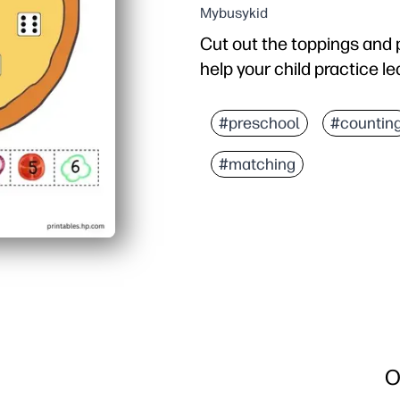
Mybusykid
Cut out the toppings and 
help your child practice l
#preschool
#countin
#matching
O