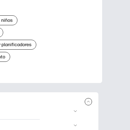
 niños
 planificadores
nto
r e imprimir.
de aprendizaje,