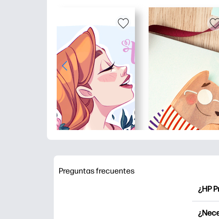
Preguntas frecuentes
¿HP P
HP Pr
¿Nece
Explor