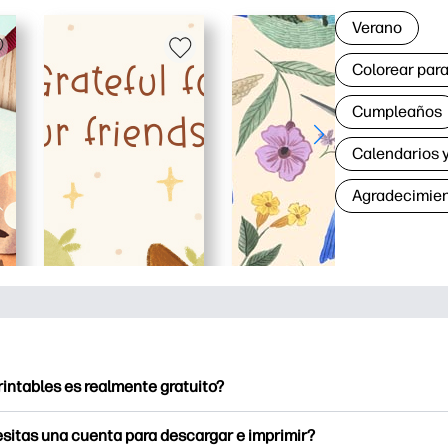
Verano
Colorear para
Cumpleaños
Calendarios y
Agradecimie
rintables es realmente gratuito?
intables ofrece más de 2500 imprimibles gratuitos para descarga
sitas una cuenta para descargar e imprimir?
e páginas para colorear populares, divertidas hojas de trabajo 