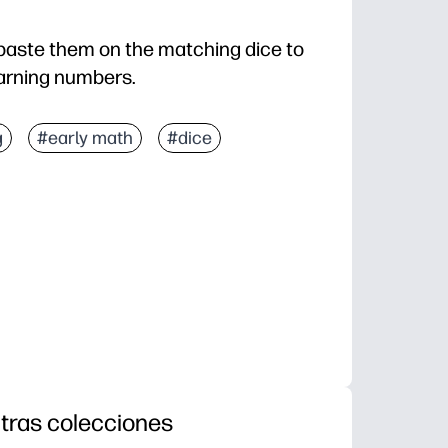
paste them on the matching dice to
earning numbers.
g
#early math
#dice
tras colecciones