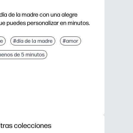
 día de la madre con una alegre
que puedes personalizar en minutos.
nes que imprimir en papel o A4, doblarlo y ya está lis
re
#día de la madre
#amor
umnos o hijos pueden añadir mensajes, garabatos o pe
enos de 5 minutos
hora: recibirás una tarjeta pensada y digna de guarda
vibrante ilustración se imprime nítidamente en papel
tras colecciones