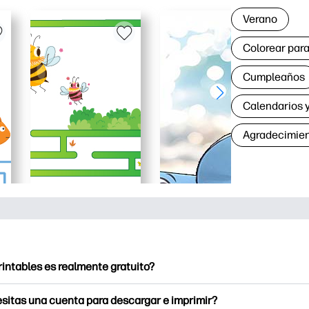
Verano
Colorear para
Cumpleaños
Calendarios y
Agradecimie
rintables es realmente gratuito?
intables ofrece más de 2500 imprimibles gratuitos para descarga
sitas una cuenta para descargar e imprimir?
e páginas para colorear populares, divertidas hojas de trabajo 