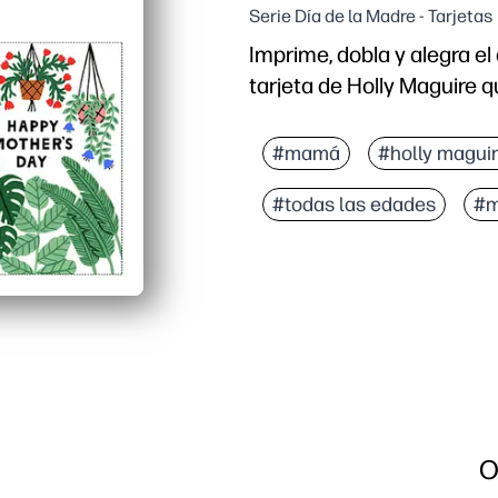
Serie Día de la Madre - Tarjetas
Imprime, dobla y alegra el
tarjeta de Holly Maguire 
Por qué funciona:
Sin preparación: solo tie
#mamá
#holly magui
Apto para niños: tus al
#todas las edades
#m
Un salvavidas de última 
Aspecto profesional: la 
O