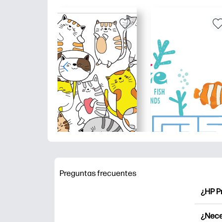
Preguntas frecuentes
¿HP P
HP Pr
¿Nece
Explor