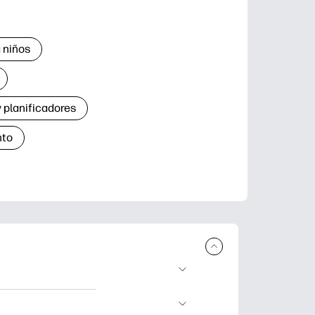
 niños
 planificadores
nto
r e imprimir.
de aprendizaje,