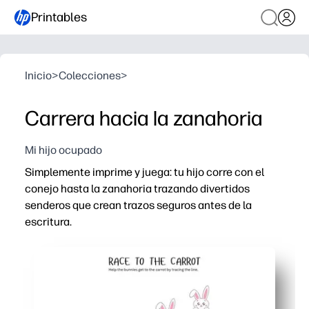
Printables
Inicio
>
Colecciones
>
Carrera hacia la zanahoria
Mi hijo ocupado
Simplemente imprime y juega: tu hijo corre con el
conejo hasta la zanahoria trazando divertidos
senderos que crean trazos seguros antes de la
escritura.
Por qué funciona:
Sin preparación: imprimes, colocas un protector de sáb
Un tema atractivo convierte la motricidad fina en un ju
Desarrolla el control del lápiz, la coordinación mano-oj