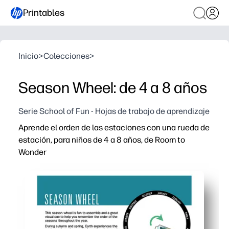
Printables
Inicio
>
Colecciones
>
Season Wheel: de 4 a 8 años
Serie School of Fun - Hojas de trabajo de aprendizaje
Aprende el orden de las estaciones con una rueda de
estación, para niños de 4 a 8 años, de Room to
Wonder
Por qué funciona:
Configuración sin preparación: basta con imprimir, corta
La acción giratoria mantiene a los niños ocupados mientr
Las imágenes brillantes aumentan el vocabulario y te ay
Úselo en centros, en círculos o en casa: lamine para pode