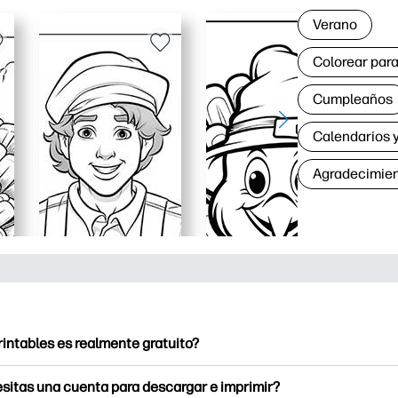
Verano
Colorear para
Cumpleaños
Calendarios y
Agradecimie
rintables es realmente gratuito?
intables ofrece más de 2500 imprimibles gratuitos para descarga
sitas una cuenta para descargar e imprimir?
e páginas para colorear populares, divertidas hojas de trabajo 