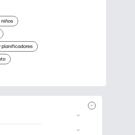
 niños
 planificadores
nto
r e imprimir.
de aprendizaje,