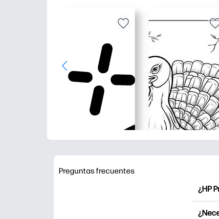
Preguntas frecuentes
¿HP P
HP Pr
¿Nece
Explor