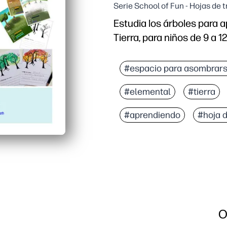
Serie School of Fun - Hojas de 
Estudia los árboles para 
Tierra, para niños de 9 a 
Por qué funciona:
Actividad para imprimir y
#espacio para asombrar
Las instrucciones guiada
#elemental
#tierra
Úselo en interiores o ex
Usted apoya el aprendiz
#aprendiendo
#hoja 
O