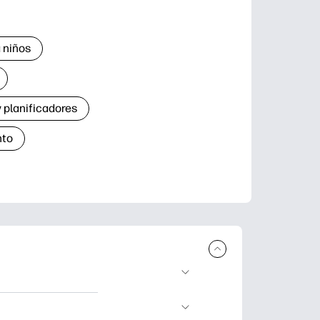
 niños
 planificadores
nto
r e imprimir.
de aprendizaje,