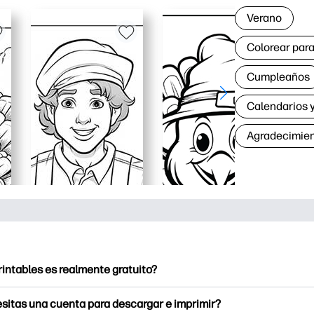
Verano
Colorear para
Cumpleaños
Calendarios y
Agradecimie
rintables es realmente gratuito?
intables ofrece más de 2500 imprimibles gratuitos para descarga
sitas una cuenta para descargar e imprimir?
e páginas para colorear populares, divertidas hojas de trabajo 