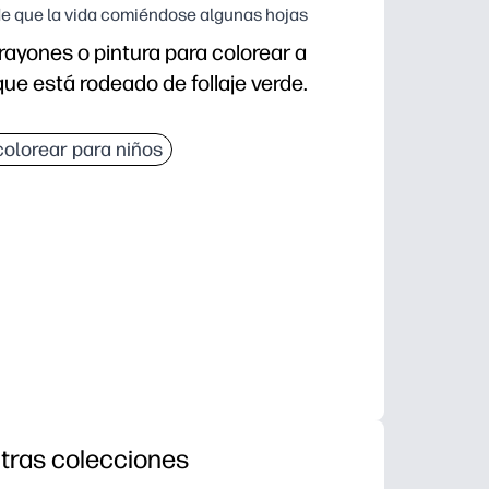
e que la vida comiéndose algunas hojas
crayones o pintura para colorear a
ue está rodeado de follaje verde.
n y uso: estará listo en segundos sin necesidad de p
olorear para niños
fina, el control del lápiz y la coloración cuidadosa.
 pantalla: perfecto para momentos tranquilos o para
l aula o mientras viaja: fácil de imprimir y compartir.
tras colecciones