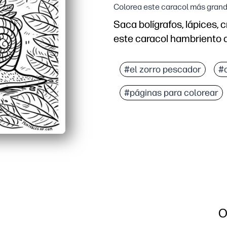
Colorea este caracol más grand
Saca bolígrafos, lápices, 
este caracol hambriento q
Por qué funciona:
Simplicidad de impresió
#el zorro pescador
#c
Desarrolla la motricidad 
#páginas para colorear
Enfoque relajante y sin
Flexible para el hogar, e
O