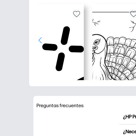
Preguntas frecuentes
¿HP P
HP Pr
¿Nece
Explor