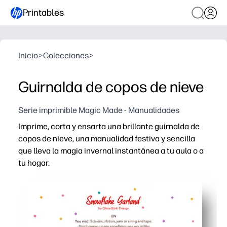
Printables
Inicio
>
Colecciones
>
Guirnalda de copos de nieve
Serie imprimible Magic Made - Manualidades
Imprime, corta y ensarta una brillante guirnalda de
copos de nieve, una manualidad festiva y sencilla
que lleva la magia invernal instantánea a tu aula o a
tu hogar.
Por qué funciona:
Las plantillas sin necesidad de preparación significan q
El corte y el montaje prácticos desarrollan la motricida
Decoración versátil que llena rápidamente ventanas, re