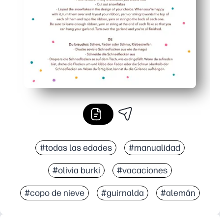
Utiliza materiales sencillos que ya tienes (papel, tijera
#todas las edades
#manualidad
#olivia burki
#vacaciones
#copo de nieve
#guirnalda
#alemán