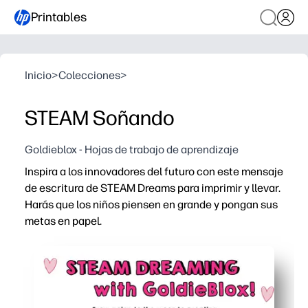
Printables
Inicio
>
Colecciones
>
STEAM Soñando
Goldieblox - Hojas de trabajo de aprendizaje
Inspira a los innovadores del futuro con este mensaje
de escritura de STEAM Dreams para imprimir y llevar.
Harás que los niños piensen en grande y pongan sus
metas en papel.
Por qué funciona:
Sin preparación: simplemente imprímelo, repártelo y publ
Involucra la curiosidad: conecta la ciencia, la tecnologí
Desarrolla las habilidades de escritura y SEL: fomenta 