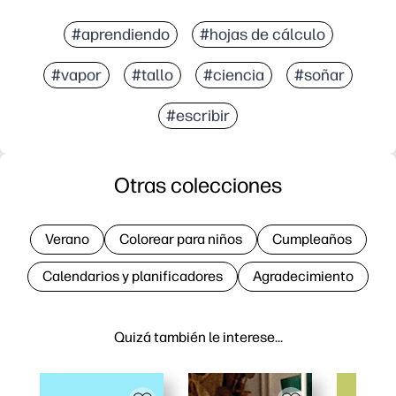
#aprendiendo
#hojas de cálculo
#vapor
#tallo
#ciencia
#soñar
#escribir
Otras colecciones
Verano
Colorear para niños
Cumpleaños
Calendarios y planificadores
Agradecimiento
Quizá también le interese…