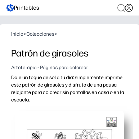
Printables
Inicio
>
Colecciones
>
Patrón de girasoles
Arteterapia - Páginas para colorear
Dale un toque de sol a tu día: simplemente imprime
este patrón de girasoles y disfruta de una pausa
relajante para colorear sin pantallas en casa o en la
escuela.
Por qué funciona:
Comodidad de imprimir y usar: haga clic, imprima y col
Calmante natural: la coloración consciente ayuda a elimi
Diseño atractivo: los motivos repetidos de girasoles aume