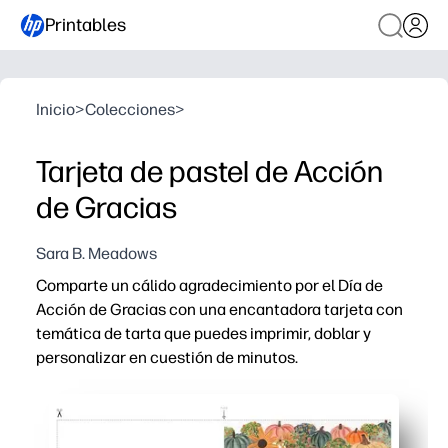
Printables
Inicio
>
Colecciones
>
Tarjeta de pastel de Acción
de Gracias
Sara B. Meadows
Comparte un cálido agradecimiento por el Día de
Acción de Gracias con una encantadora tarjeta con
temática de tarta que puedes imprimir, doblar y
personalizar en cuestión de minutos.
Por qué funciona:
Comodidad sin necesidad de preparación: simplemente de
Compromiso apto para niños: invite a los niños a añadir