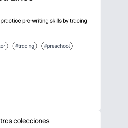
ractice pre-writing skills by tracing
tor
#tracing
#preschool
tras colecciones