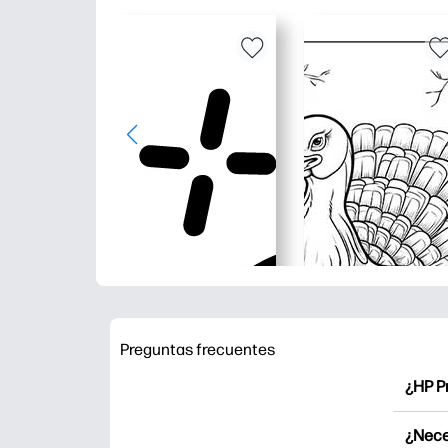
Preguntas frecuentes
¿HP P
HP Pr
¿Nece
Explor