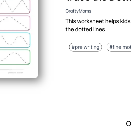
CraftyMoms
This worksheet helps kids p
the dotted lines.
#pre writing
#fine mo
O