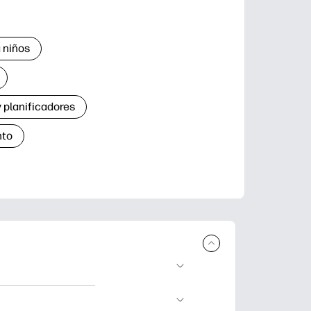
 niños
 planificadores
nto
r e imprimir.
de aprendizaje,