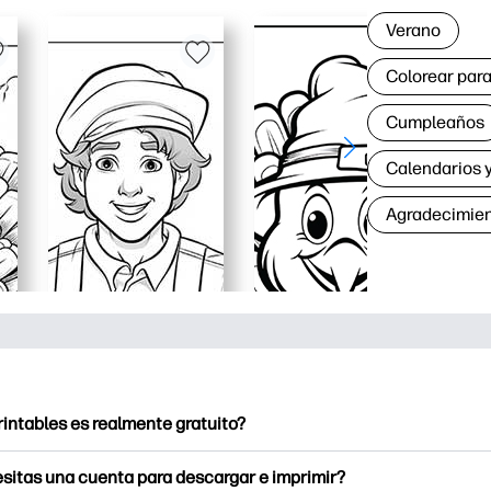
Verano
Colorear para
Cumpleaños
Calendarios y
Agradecimie
rintables es realmente gratuito?
intables ofrece más de 2500 imprimibles gratuitos para descarga
sitas una cuenta para descargar e imprimir?
e páginas para colorear populares, divertidas hojas de trabajo 