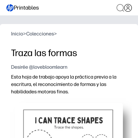
Printables
Inicio
>
Colecciones
>
Traza las formas
Desirée @lovebloomlearn
Esta hoja de trabajo apoya la práctica previa a la
escritura, el reconocimiento de formas y las
habilidades motoras finas.
Por qué funciona:
Imprima y listo para los días más ajetreados: simplemen
Las atractivas formas y las guías punteadas hacen que 
Desarrolla el control del lápiz, la coordinación mano-oj
Uso flexible: traza, colorea o coloca en una funda de bor