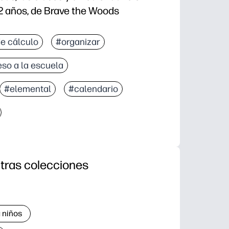
12 años, de Brave the Woods
de cálculo
#organizar
eso a la escuela
#elemental
#calendario
tras colecciones
 niños