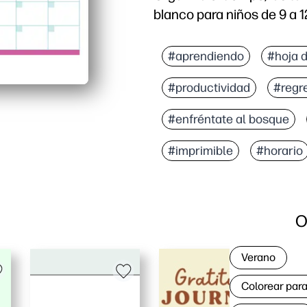
blanco para niños de 9 a 
#aprendiendo
#hoja 
#productividad
#regr
#enfréntate al bosque
#imprimible
#horario
O
Verano
Colorear para