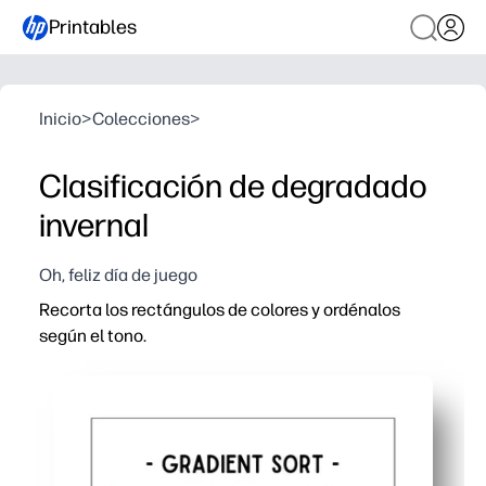
Printables
Inicio
>
Colecciones
>
Clasificación de degradado
invernal
Oh, feliz día de juego
Recorta los rectángulos de colores y ordénalos
según el tono.
Por qué funciona:
Comodidad de imprimir y llevar: tendrás una actividad p
Desarrolla la discriminación visual y el vocabulario de
Fortalece la motricidad fina y el pensamiento matemáti
Fácil de adaptar: puedes usar menos o más piezas, conver