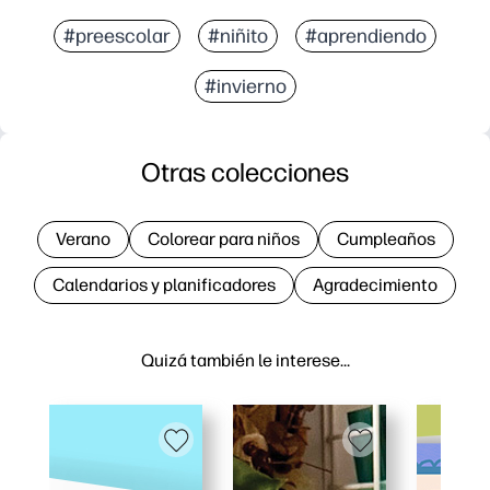
#preescolar
#niñito
#aprendiendo
#invierno
Otras colecciones
Verano
Colorear para niños
Cumpleaños
Calendarios y planificadores
Agradecimiento
Quizá también le interese…