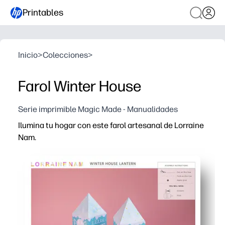
Printables
Inicio
>
Colecciones
>
Farol Winter House
Serie imprimible Magic Made - Manualidades
Ilumina tu hogar con este farol artesanal de Lorraine
Nam.
Por qué funciona:
Imprime, corta, dobla y pega: un proyecto sin preparació
El montaje apto para niños desarrolla las habilidades c
Decora tu acogedora casa de papel con crayones, marc
Se puede exhibir con una vela de té a batería, perfecta 