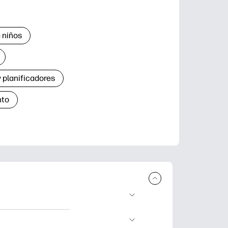
 niños
 planificadores
nto
r e imprimir.
de aprendizaje,