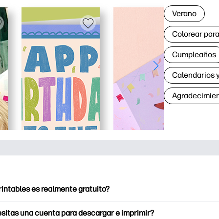
Verano
Colorear para
Cumpleaños
Calendarios y
Agradecimie
rintables es realmente gratuito?
intables ofrece más de 2500 imprimibles gratuitos para descarga
sitas una cuenta para descargar e imprimir?
e páginas para colorear populares, divertidas hojas de trabajo 