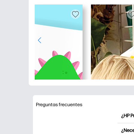
Preguntas frecuentes
¿HP P
HP Pr
¿Nece
Explor