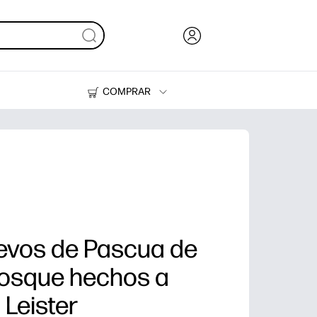
COMPRAR
Tinta, tóner y papel
Impresoras
evos de Pascua de
bosque hechos a
 Leister