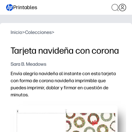
Printables
Inicio
>
Colecciones
>
Tarjeta navideña con corona
Sara B. Meadows
Envía alegría navideña al instante con esta tarjeta
con forma de corona navideña imprimible que
puedes imprimir, doblar y firmar en cuestión de
minutos.
Por qué funciona:
Sin preparación: imprima en cartulina ligera, recórtela si
Versátiles para todos: las coronas clásicas se adaptan 
Interesante para los niños: configure una estación rápi