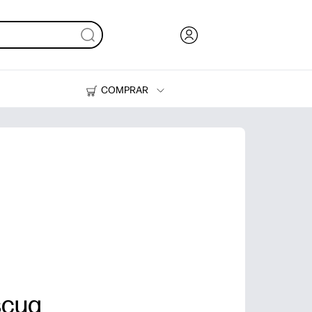
COMPRAR
Tinta, tóner y papel
Impresoras
scua