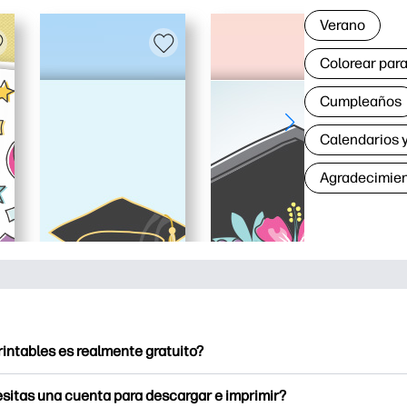
Verano
Colorear para
Cumpleaños
Calendarios y
Agradecimie
rintables es realmente gratuito?
intables ofrece más de 2500 imprimibles gratuitos para descarga
sitas una cuenta para descargar e imprimir?
e páginas para colorear populares, divertidas hojas de trabajo 