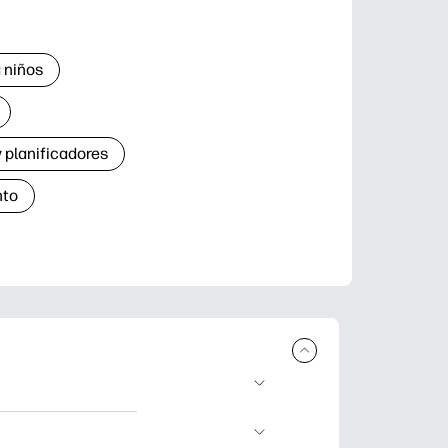
 niños
 planificadores
nto
r e imprimir.
de aprendizaje,