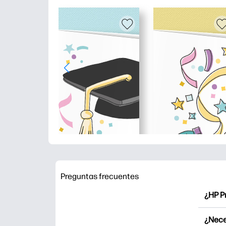
Preguntas frecuentes
¿HP P
HP Pr
¿Nece
Explor