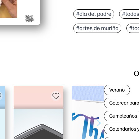
#día del padre
#todas
#artes de muriña
#to
O
Verano
Colorear para
Cumpleaños
Calendarios y