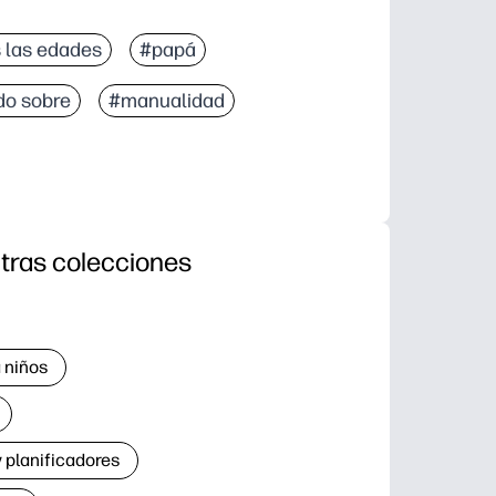
 las edades
#papá
do sobre
#manualidad
tras colecciones
 niños
 planificadores