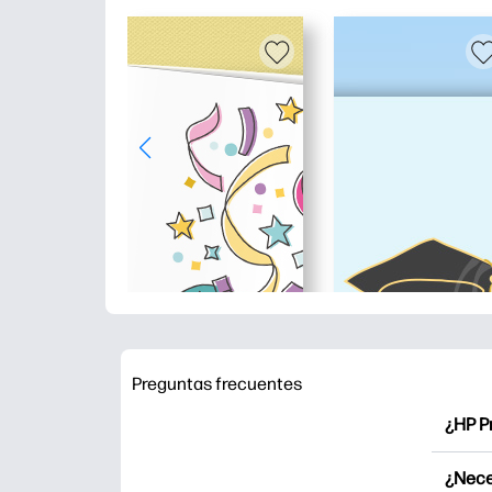
Preguntas frecuentes
¿HP P
HP Pr
¿Nece
Explor