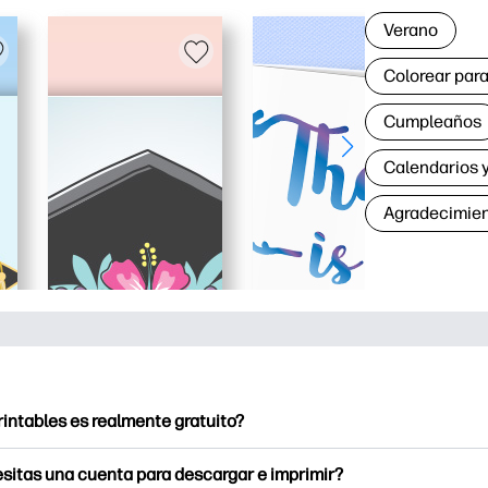
Verano
Colorear para
Cumpleaños
Calendarios y
Agradecimie
rintables es realmente gratuito?
intables ofrece más de 2500 imprimibles gratuitos para descarga
sitas una cuenta para descargar e imprimir?
e páginas para colorear populares, divertidas hojas de trabajo 