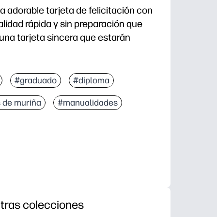
a adorable tarjeta de felicitación con
idad rápida y sin preparación que
 una tarjeta sincera que estarán
s: simplemente imprime en cartulina, corta, dobla y p
#graduado
#diploma
ncentrados: los pasos simples desarrollan la motricid
 de muriña
#manualidades
colorea, añade pegatinas y escribe un mensaje persona
omentos: graduaciones, cumpleaños, agradecimient
tras colecciones