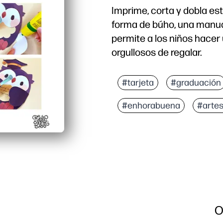
Imprime, corta y dobla est
forma de búho, una manual
permite a los niños hacer
orgullosos de regalar.
Por qué funciona:
Estarás listo en minuto
#tarjeta
#graduación
Mantiene a los niños co
#enhorabuena
#artes
Fácil de personalizar: 
Perfecto para muchos m
O