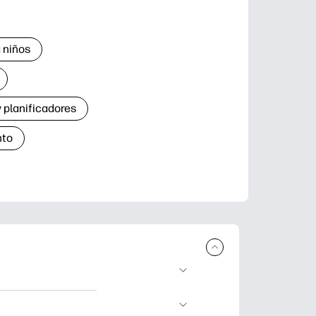
 niños
 planificadores
nto
r e imprimir.
de aprendizaje,