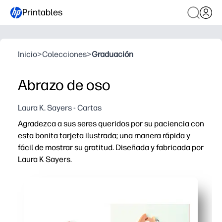
Printables
Inicio
>
Colecciones
>
Graduación
Abrazo de oso
Laura K. Sayers - Cartas
Agradezca a sus seres queridos por su paciencia con
esta bonita tarjeta ilustrada; una manera rápida y
fácil de mostrar su gratitud. Diseñada y fabricada por
Laura K Sayers.
Por qué funciona:
Puedes imprimir, doblar y firmar en cuestión de minutos
Las simpáticas obras de arte de osos hacen las delicias 
Funciona para profesores, padres y alumnos. Da las grac