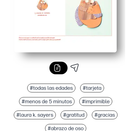
Imprime en carta estadounidense o A4: espacio libre en 
#todas las edades
#tarjeta
#menos de 5 minutos
#imprimible
#laura k. sayers
#gratitud
#gracias
#abrazo de oso