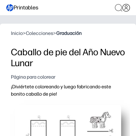
Printables
Inicio
>
Colecciones
>
Graduación
Caballo de pie del Año Nuevo
Lunar
Página para colorear
¡Diviértete coloreando y luego fabricando este
bonito caballo de pie!
Por qué funciona:
Imprime y listo en cuestión de minutos: solo tienes que
Sus hijos practican la motricidad fina y se concentran 
Recibirás un robusto caballo de pie en 3D para exhibirlo
Funciona para el hogar, los centros o las fiestas: es rápid