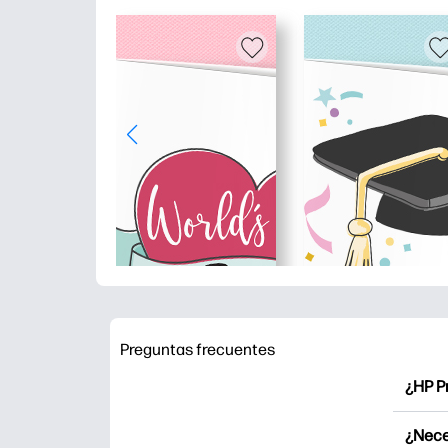
Preguntas frecuentes
¿HP P
HP Pr
¿Nece
Explor