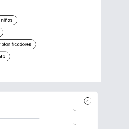
 niños
 planificadores
nto
r e imprimir.
de aprendizaje,