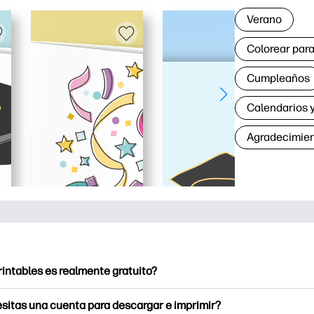
Verano
Colorear para
Cumpleaños
Calendarios y
Agradecimie
rintables es realmente gratuito?
intables ofrece más de 2500 imprimibles gratuitos para descarga
sitas una cuenta para descargar e imprimir?
e páginas para colorear populares, divertidas hojas de trabajo 