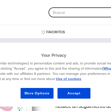
FAVORITOS
 de crecimiento floral
Your Privacy
milar technologies) to personalize content and ads, to provide social m
y clicking "Accept", you agree to this and the sharing of information
(What
site with our affiliates & partners. You can manage your preferences in
 at any time or find out more about
Use of cookies
.
Rastreador de 
More Options
Accept
Póster - Ashton Creates
Realice un seguimiento del