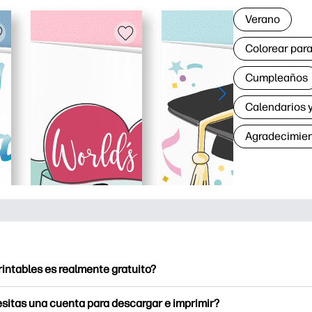
Verano
Colorear para
Cumpleaños
Calendarios y
Agradecimie
rintables es realmente gratuito?
intables ofrece más de 2500 imprimibles gratuitos para descarga
sitas una cuenta para descargar e imprimir?
e páginas para colorear populares, divertidas hojas de trabajo 