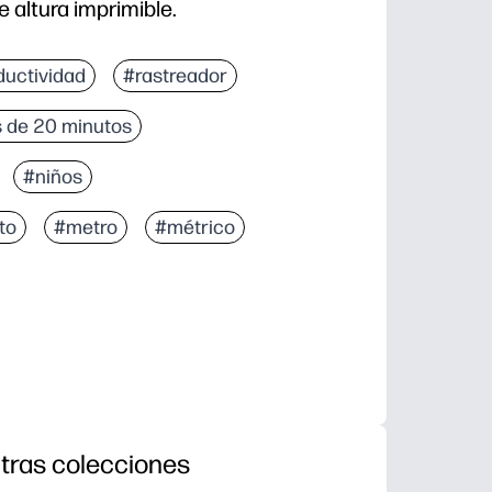
 altura imprimible.
ductividad
#rastreador
 de 20 minutos
#niños
to
#metro
#métrico
tras colecciones