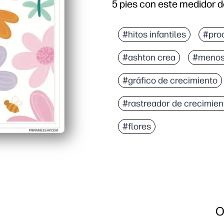
5 pies con este medidor de
#hitos infantiles
#pro
#ashton crea
#menos
#gráfico de crecimiento
#rastreador de crecimien
#flores
O