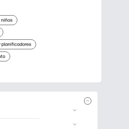
 niños
 planificadores
nto
r e imprimir.
de aprendizaje,