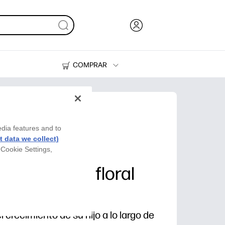
COMPRAR
Tinta, tóner y papel
Impresoras
edia features and to
 data we collect)
 Cookie Settings,
crecimiento floral
 crecimiento de su hijo a lo largo de