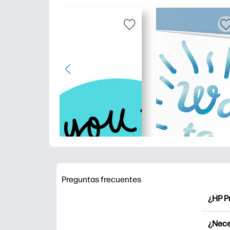
Preguntas frecuentes
¿HP P
HP Pr
¿Nece
Explor