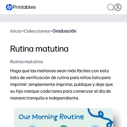
Printables
Inicio
>
Colecciones
>
Graduación
Rutina matutina
Rutina matutina
Haga que las mañanas sean más fáciles con esta
lista de verificación de rutina para niños lista para
imprimir: simplemente imprima, publique y deje que
su hijo marque cada tarea para comenzar el día de
manera tranquila e independiente.
Por qué funciona:
Configuración sin preparación: puede imprimir en minut
Indicaciones visuales y aptas para niños: perfectas pa