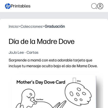
Printables
Inicio
>
Colecciones
>
Graduación
Día de la Madre Dove
JoJo Lee - Cartas
Sorprende a mamá con esta adorable tarjeta que
incluye tu mensaje oculto bajo el ala de Mama Dove.
Por qué funciona:
Imprime y listo: solo tienes que añadir crayones o rotul
Sorpresa interactiva: los niños guardan una nota secret
Desarrollo de habilidades: apoya la práctica con tijeras
Recuerdo económico: el diseño en blanco y negro ahorra