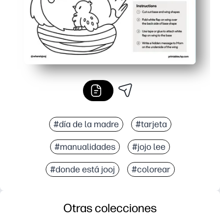
#día de la madre
#tarjeta
#manualidades
#jojo lee
#donde está jooj
#colorear
Otras colecciones