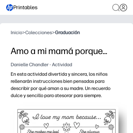
Printables
Inicio
>
Colecciones
>
Graduación
Amo a mi mamá porque...
Danielle Chandler - Actividad
En esta actividad divertida y sincera, los niños
rellenarán instrucciones bien pensadas para
describir por qué aman a su madre. Un recuerdo
dulce y sencillo para atesorar para siempre.
Por qué funciona:
Imprima y listo: solo tiene que añadir crayones o lápices
Las instrucciones guiadas ayudan a su hijo a expresar s
Crea un regalo que puedes meter en una tarjeta o marco