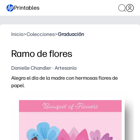
Printables
Inicio
>
Colecciones
>
Graduación
Ramo de flores
Danielle Chandler - Artesanía
Alegra el día de la madre con hermosas flores de
papel.
Por qué funciona:
Imprime, corta y ensambla en cuestión de minutos, sin 
Sus hijos se entretienen con la coloración práctica y las
Personaliza pétalos, colores y mensajes para mamás, ab
Recibirás un ramo duradero y sin agua que brilla como u