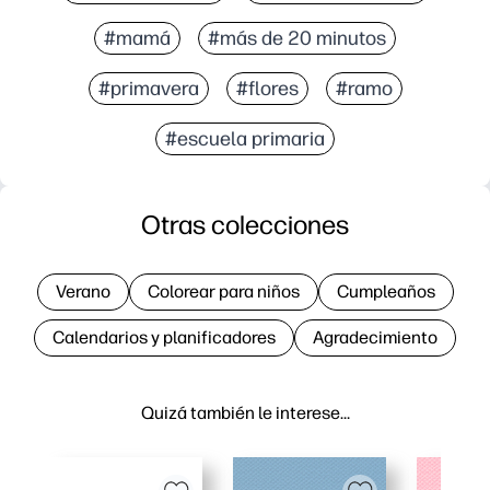
#mamá
#más de 20 minutos
#primavera
#flores
#ramo
#escuela primaria
Otras colecciones
Verano
Colorear para niños
Cumpleaños
Calendarios y planificadores
Agradecimiento
Quizá también le interese…