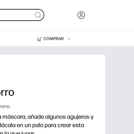
COMPRAR
Tinta, tóner y papel
Impresoras
rro
zorro
 máscara, añade algunos agujeros y
lócala en un palo para crear esta
 la que jugar.