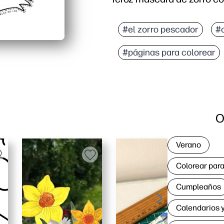
Por qué funciona:
Diversión sin preparació
#el zorro pescador
#c
Despierta la imaginación
#páginas para colorear
Flexible de usar: se pue
Artesanía rápida y orden
O
Verano
Colorear para
Cumpleaños
Calendarios y