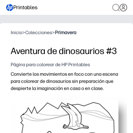
Printables
Inicio
>
Colecciones
>
Primavera
Aventura de dinosaurios #3
Página para colorear de HP Printables
Convierte los movimientos en foco con una escena
para colorear de dinosaurios sin preparación que
despierte la imaginación en casa o en clase.
Por qué funciona:
Simplemente imprima y listo: actividad instantánea para 
Desarrolla la fuerza motora fina y el control del lápiz c
Aumenta la creatividad y la narración de historias a me
Tiempo de silencio sin complicaciones y sin pantallas 