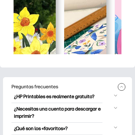
Preguntas frecuentes
¿HP Printables es realmente gratuito?
HP Printables ofrece más de 2500
¿Necesitas una cuenta para descargar e
imprimibles gratuitos para descargar e
imprimir?
imprimir. Explore páginas para colorear
Puede explorar e imprimir sin crear una
populares, divertidas hojas de trabajo de
¿Qué son los «favoritos»?
cuenta. Sin embargo, iniciar sesión te