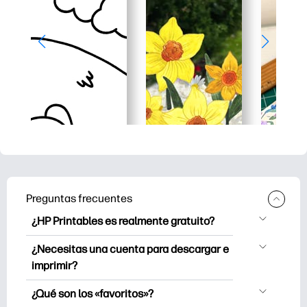
Preguntas frecuentes
¿HP Printables es realmente gratuito?
HP Printables ofrece más de 2500
¿Necesitas una cuenta para descargar e
imprimibles gratuitos para descargar e
imprimir?
imprimir. Explore páginas para colorear
Puede explorar e imprimir sin crear una
populares, divertidas hojas de trabajo de
¿Qué son los «favoritos»?
cuenta. Sin embargo, iniciar sesión te